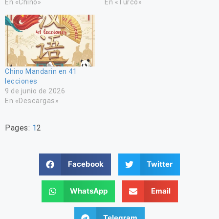
En «Chino»
En «Turco»
Chino Mandarin en 41
lecciones
9 de junio de 2026
En «Descargas»
Pages:
1
2
Facebook
Twitter
WhatsApp
Email
Telegram