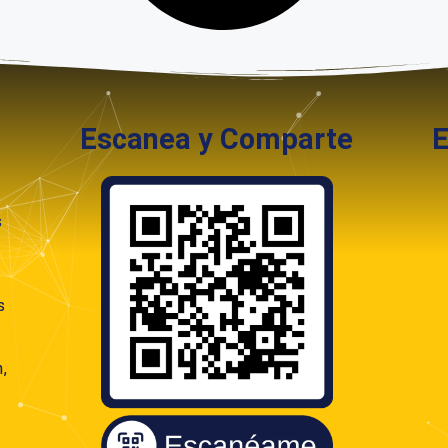
Escanea y Comparte
En
s
s
,