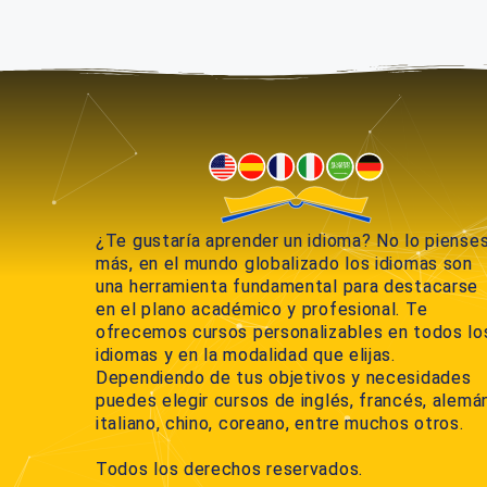
¿Te gustaría aprender un idioma? No lo piense
más, en el mundo globalizado los idiomas son
una herramienta fundamental para destacarse
en el plano académico y profesional. Te
ofrecemos cursos personalizables en todos lo
idiomas y en la modalidad que elijas.
Dependiendo de tus objetivos y necesidades
puedes elegir cursos de inglés, francés, alemán
italiano, chino, coreano, entre muchos otros.
Todos los derechos reservados.