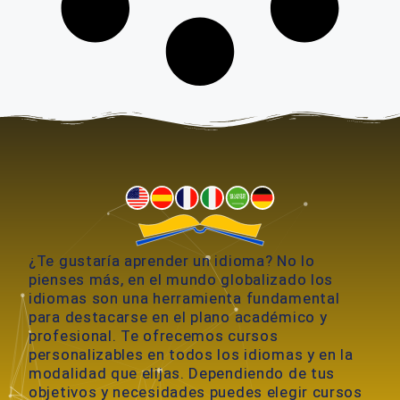
¿Te gustaría aprender un idioma? No lo
pienses más, en el mundo globalizado los
idiomas son una herramienta fundamental
para destacarse en el plano académico y
profesional. Te ofrecemos cursos
personalizables en todos los idiomas y en la
modalidad que elijas. Dependiendo de tus
objetivos y necesidades puedes elegir cursos