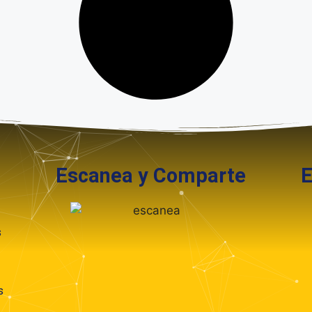
Escanea y Comparte
En
s
s