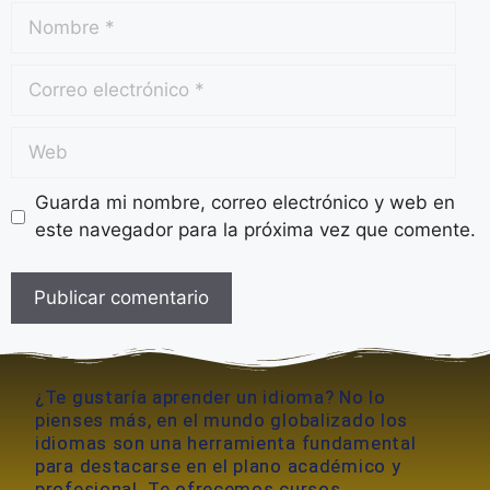
Guarda mi nombre, correo electrónico y web en
este navegador para la próxima vez que comente.
A
l
¿Te gustaría aprender un idioma? No lo
t
pienses más, en el mundo globalizado los
e
idiomas son una herramienta fundamental
r
para destacarse en el plano académico y
n
profesional. Te ofrecemos cursos