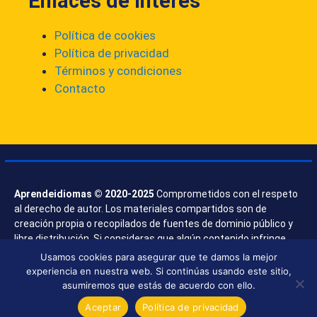
Enlaces de interés
Política de cookies
Política de privacidad
Términos y condiciones
Contacto
Aprendeidiomas © 2020-2025
Comprometidos con el respeto
al derecho de autor. Los materiales compartidos son de
creación propia o recopilados de fuentes de dominio público y
libre distribución. Si consideras que algún contenido infringe
derechos, contáctanos.
Usamos cookies para asegurar que te damos la mejor
experiencia en nuestra web. Si continúas usando este sitio,
asumiremos que estás de acuerdo con ello.
Aceptar
Política de privacidad