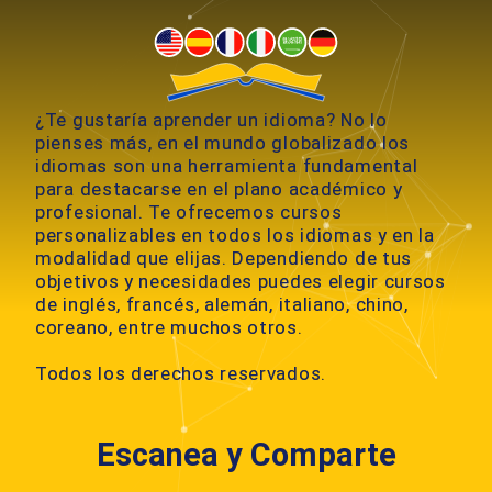
e
r
n
a
¿Te gustaría aprender un idioma? No lo
t
pienses más, en el mundo globalizado los
i
idiomas son una herramienta fundamental
v
para destacarse en el plano académico y
e
profesional. Te ofrecemos cursos
personalizables en todos los idiomas y en la
:
modalidad que elijas. Dependiendo de tus
objetivos y necesidades puedes elegir cursos
de inglés, francés, alemán, italiano, chino,
coreano, entre muchos otros.
Todos los derechos reservados.
Escanea y Comparte