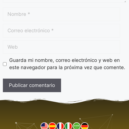
Guarda mi nombre, correo electrónico y web en
este navegador para la próxima vez que comente.
A
l
t
e
r