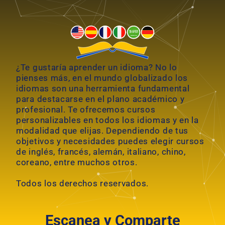
t
e
r
n
a
¿Te gustaría aprender un idioma? No lo
t
pienses más, en el mundo globalizado los
i
idiomas son una herramienta fundamental
v
para destacarse en el plano académico y
e
profesional. Te ofrecemos cursos
personalizables en todos los idiomas y en la
:
modalidad que elijas. Dependiendo de tus
objetivos y necesidades puedes elegir cursos
de inglés, francés, alemán, italiano, chino,
coreano, entre muchos otros.
Todos los derechos reservados.
Escanea y Comparte