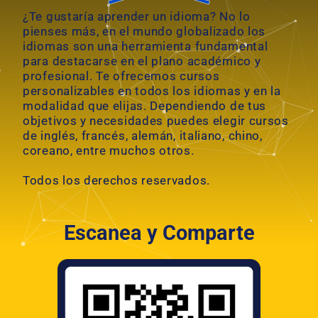
¿Te gustaría aprender un idioma? No lo
pienses más, en el mundo globalizado los
idiomas son una herramienta fundamental
para destacarse en el plano académico y
profesional. Te ofrecemos cursos
personalizables en todos los idiomas y en la
modalidad que elijas. Dependiendo de tus
objetivos y necesidades puedes elegir cursos
de inglés, francés, alemán, italiano, chino,
coreano, entre muchos otros.
Todos los derechos reservados.
Escanea y Comparte