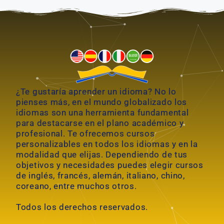
¿Te gustaría aprender un idioma? No lo
pienses más, en el mundo globalizado los
idiomas son una herramienta fundamental
para destacarse en el plano académico y
profesional. Te ofrecemos cursos
personalizables en todos los idiomas y en la
modalidad que elijas. Dependiendo de tus
objetivos y necesidades puedes elegir cursos
de inglés, francés, alemán, italiano, chino,
coreano, entre muchos otros.
Todos los derechos reservados.