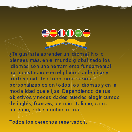
¿Te gustaría aprender un idioma? No lo
pienses más, en el mundo globalizado los
idiomas son una herramienta fundamental
para destacarse en el plano académico y
profesional. Te ofrecemos cursos
personalizables en todos los idiomas y en la
modalidad que elijas. Dependiendo de tus
objetivos y necesidades puedes elegir cursos
de inglés, francés, alemán, italiano, chino,
coreano, entre muchos otros.
Todos los derechos reservados.