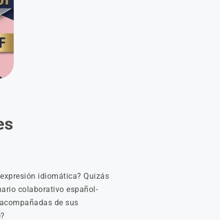
es
expresión idiomática? Quizás
ario colaborativo español-
l acompañadas de sus
e?