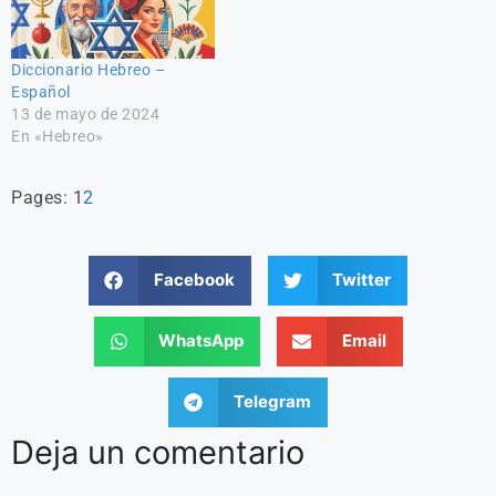
Diccionario Hebreo –
Español
13 de mayo de 2024
En «Hebreo»
Pages:
1
2
Facebook
Twitter
WhatsApp
Email
Telegram
Deja un comentario