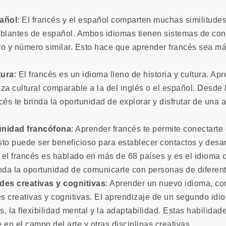
pañol
: El francés y el español comparten muchas similitudes,
ablantes de español. Ambos idiomas tienen sistemas de conj
o y número similar. Esto hace que aprender francés sea más
tura
: El francés es un idioma lleno de historia y cultura. Ap
a cultural comparable a la del inglés o el español. Desde la
ancés te brinda la oportunidad de explorar y disfrutar de un
nidad francófona
: Aprender francés te permite conectart
Esto puede ser beneficioso para establecer contactos y desar
el francés es hablado en más de 68 países y es el idioma of
nda la oportunidad de comunicarte con personas de diferen
des creativas y cognitivas
: Aprender un nuevo idioma, co
es creativas y cognitivas. El aprendizaje de un segundo id
, la flexibilidad mental y la adaptabilidad. Estas habilidad
 en el campo del arte y otras disciplinas creativas