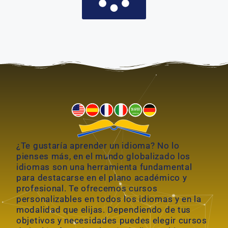
¿Te gustaría aprender un idioma? No lo
pienses más, en el mundo globalizado los
idiomas son una herramienta fundamental
para destacarse en el plano académico y
profesional. Te ofrecemos cursos
personalizables en todos los idiomas y en la
modalidad que elijas. Dependiendo de tus
objetivos y necesidades puedes elegir cursos