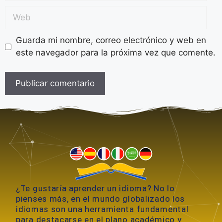
Guarda mi nombre, correo electrónico y web en
este navegador para la próxima vez que comente.
A
l
t
e
r
n
a
¿Te gustaría aprender un idioma? No lo
t
pienses más, en el mundo globalizado los
i
idiomas son una herramienta fundamental
v
para destacarse en el plano académico y