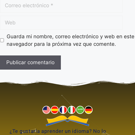
Guarda mi nombre, correo electrónico y web en este
navegador para la próxima vez que comente.
A
l
t
e
r
n
a
t
¿Te gustaría aprender un idioma? No lo